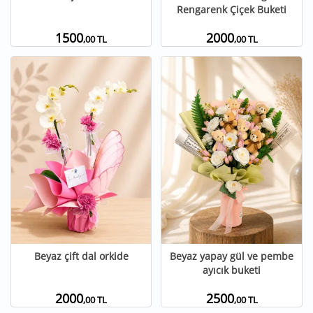
Rengarenk Çiçek Buketi
1500
2000
,00 TL
,00 TL
Beyaz çift dal orkide
Beyaz yapay gül ve pembe
ayıcık buketi
2000
2500
,00 TL
,00 TL