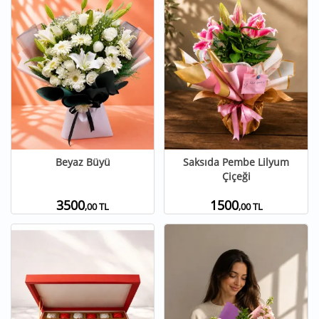
Beyaz Büyü
Saksıda Pembe Lilyum
Çiçeği
3500
1500
,00 TL
,00 TL