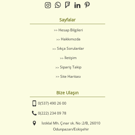
Sayfalar
Hesap Bilgileri
Hakkımızda
Sıkça Sorulanlar
İletişim
Sipariş Takip
Site Haritası
Bize Ulaşın
0(537) 490 26 00
0(222) 234 09 78
İstiklal Mh. Çınar sk. No :2/B, 26010
Odunpazarı/Eskişehir